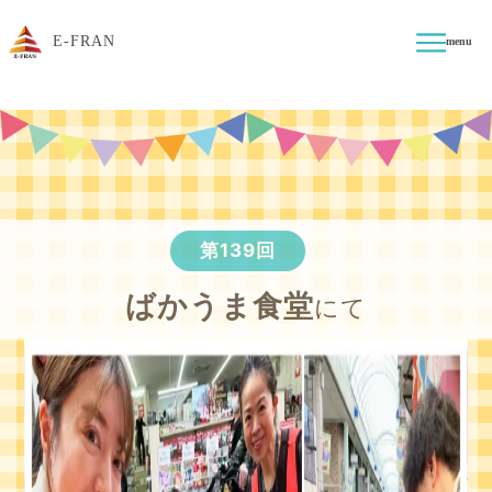
E-FRAN
menu
第139回
ばかうま食堂
にて