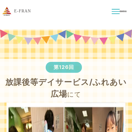
E-FRAN
menu
第126回
放課後等デイサービス/ふれあい
広場
にて