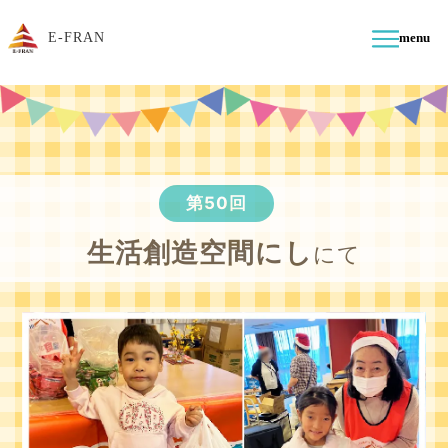
E-FRAN
menu
第50回
生活創造空間にし
にて