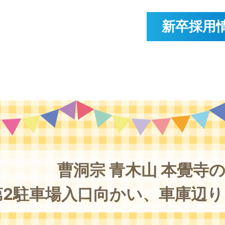
新卒採用
曹洞宗 青木山 本覺寺
第2駐車場入口向かい、
車庫辺り