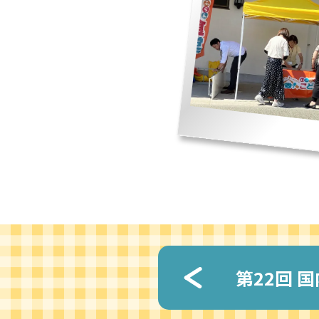
第
22回
国