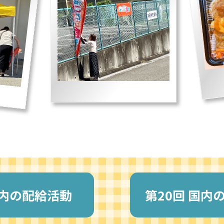
内の配給活動
第
20回
国内