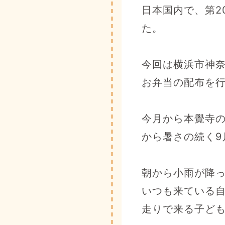
日本国内で、第2
た。
今回は横浜市神
お弁当の配布を
今月から本覺寺
から暑さの続く9
朝から小雨が降っ
いつも来ている
走りで来る子ど