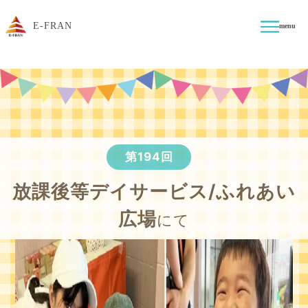
E-FRAN
menu
第194回
放課後等デイサービス/ふれあい
広場
にて