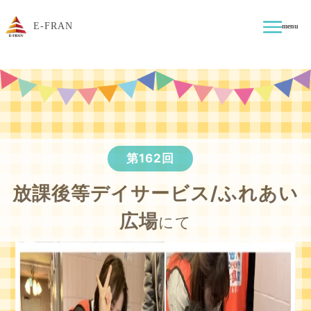
E-FRAN
menu
第162回
放課後等デイサービス/ふれあい
広場
にて