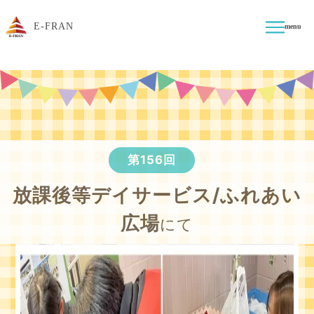
E-FRAN
menu
第156回
放課後等デイサービス/ふれあい
広場
にて