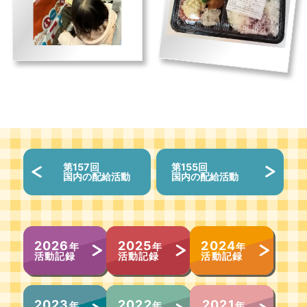
第157回
第155回
国内の配給活動
国内の配給活動
2026
2025
2024
年
年
年
活動記録
活動記録
活動記録
2023
2022
2021
年
年
年