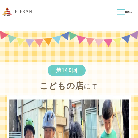
E-FRAN
menu
第145回
こどもの店
にて