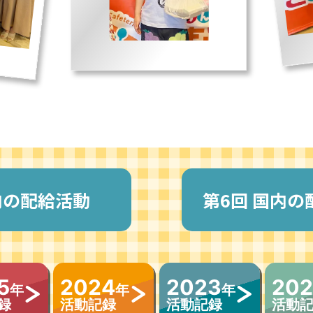
内の配給活動
第
6回
国内の
5
2024
2023
202
年
年
年
録
活動記録
活動記録
活動