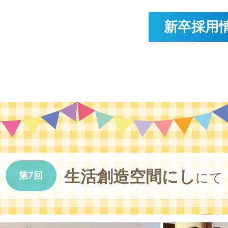
新卒採用
生活創造空間にし
にて
第7回