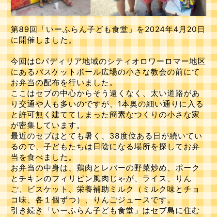
第89回「いーふらん子ども食堂」を2024年4月20日
に開催しました。
今回はCパディリア地域のシティオロワーロマー地区
にあるバスケットボール広場の小さな教会の前にて
お弁当の配布を行いました。
ここはセブの中心からそう遠くなく、太い道路があ
り交通や人も多いのですが、1本奥の細い通りに入る
と許可無く建ててしまった簡素なつくりの小さな家
が密集しています。
最近のセブはとても暑く、38度位ある日が続いてい
るので、子どもたちは日陰になる場所を探してお弁
当を食べました。
お弁当の中身は、鶏肉とレバーの野菜炒め、ポーク
とチキンのフィリピン風肉じゃが、ライス、りん
ご、ビスケット、栄養補助ミルク（ミルク味とチョ
コ味、各１個ずつ）、りんごジュースです。
引き続き「いーふらん子ども食堂」はセブ島に住む