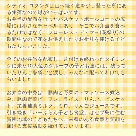
シティオ ロタンダは山へ続く道を少し登った所にあ
る集落なので緑がいっぱいです。
お弁当の配布を行ったバスケットボールコートの広
場には小さなチャペルもあり、そこでお弁当を食べ
るだけではなく、フローレス・デ・マヨ(花祭り)の
期間中なので花をお供えしたりお祈りを捧げる子ど
もたちもいました。
全てのお弁当を配布し、片付けも終わったタイミン
グに来た10人位のグループの子ども達には、残って
いたりんごを袋ごと渡し、みんなに配ってわけても
らいました。
お弁当の中身は、豚肉と野菜のトマトソース煮込
み、豚肉野菜ビーフン、ライス、りんご、ビスケッ
ト、栄養補助ミルク、ミロ、りんごジュースです。
引き続き「いーふらん子ども食堂」はセブ島に住む
貧困地域の子どもたちへ、栄養のある食事と笑顔を
届ける支援活動を続けてまいります。