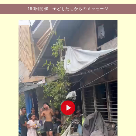
190回開催 子どもたちからのメッセージ
P
l
a
y