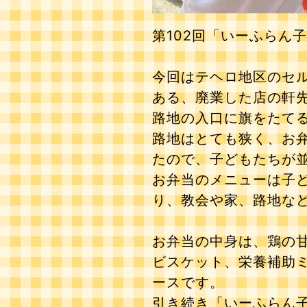
第102回「いーふらん子
今回はテヘロ地区のセル
ある、廃業した店の軒
路地の入口に旗をたて
路地はとても狭く、お
たので、子どもたちが
お弁当のメニューは子
り、教会や家、路地な
お弁当の中身は、鶏の
ビスケット、栄養補助ミ
ースです。
引き続き「いーふらん