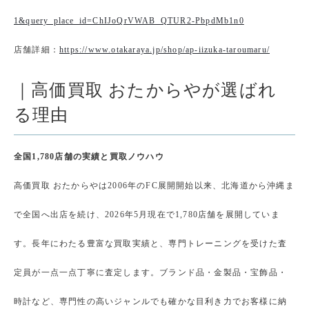
1&query_place_id=ChIJoQrVWAB_QTUR2-PbpdMb1n0
店舗詳細：
https://www.otakaraya.jp/shop/ap-iizuka-taroumaru/
｜高価買取 おたからやが選ばれ
る理由
全国1,780店舗の実績と買取ノウハウ
高価買取 おたからやは2006年のFC展開開始以来、北海道から沖縄ま
で全国へ出店を続け、2026年5月現在で1,780店舗を展開していま
す。長年にわたる豊富な買取実績と、専門トレーニングを受けた査
定員が一点一点丁寧に査定します。ブランド品・金製品・宝飾品・
時計など、専門性の高いジャンルでも確かな目利き力でお客様に納