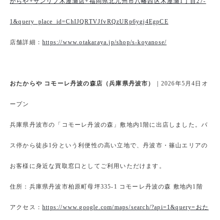
からや+サンリブ木屋瀬店+福岡県北九州市八幡西区木屋瀬1丁目27-
1&query_place_id=ChIJQRTVJfvRQzURp6ygj4EgpCE
店舗詳細：
https://www.otakaraya.jp/shop/s-koyanose/
おたからや コモーレ丹波の森店（兵庫県丹波市）
｜2026年5月4日オ
ープン
兵庫県丹波市の「コモーレ丹波の森」敷地内1階に出店しました。バ
ス停から徒歩1分という利便性の高い立地で、丹波市・篠山エリアの
お客様に身近な買取窓口としてご利用いただけます。
住所：兵庫県丹波市柏原町母坪335-1 コモーレ丹波の森 敷地内1階
アクセス：
https://www.google.com/maps/search/?api=1&query=おた