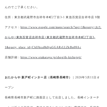
んのでご了承ください。
住所：東京都武蔵野市吉祥寺本町2丁目3-1 東急百貨店吉祥寺店 9階
アクセス：
https://www.google.com/maps/search/?api=1&query=おた
からや+東急百貨店吉祥寺店+東京都武蔵野市吉祥寺本町2丁目3-
1&query_place_id=ChIJhxa9k0juGGARrLLZkBu09Ac
店舗詳細：
https://www.otakaraya.jp/shop/th-kichujoji/
おたからや 新戸町インター店（長崎県長崎市）
｜2026年5月11日オ
ープン
長崎県長崎市新戸町に路面店として出店しました。長崎インターチ