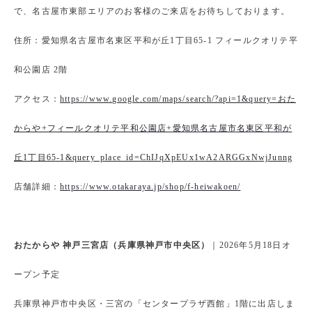
で、名古屋市東部エリアのお客様のご来店をお待ちしております。
住所：愛知県名古屋市名東区平和が丘1丁目65-1 フィールクオリテ平
和公園店 2階
アクセス：
https://www.google.com/maps/search/?api=1&query=おた
からや+フィールクオリテ平和公園店+愛知県名古屋市名東区平和が
丘1丁目65-1&query_place_id=ChIJqXpEUx1wA2ARGGxNwjJunng
店舗詳細：
https://www.otakaraya.jp/shop/f-heiwakoen/
おたからや 神戸三宮店（兵庫県神戸市中央区）
｜2026年5月18日オ
ープン予定
兵庫県神戸市中央区・三宮の「センタープラザ西館」1階に出店しま