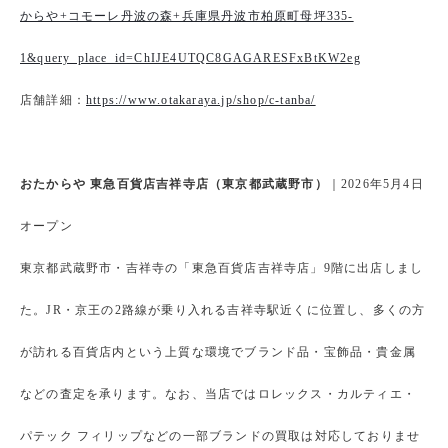
からや+コモーレ丹波の森+兵庫県丹波市柏原町母坪335-
1&query_place_id=ChIJE4UTQC8GAGARESFxBtKW2eg
店舗詳細：
https://www.otakaraya.jp/shop/c-tanba/
おたからや 東急百貨店吉祥寺店（東京都武蔵野市）
｜2026年5月4日
オープン
東京都武蔵野市・吉祥寺の「東急百貨店吉祥寺店」9階に出店しまし
た。JR・京王の2路線が乗り入れる吉祥寺駅近くに位置し、多くの方
が訪れる百貨店内という上質な環境でブランド品・宝飾品・貴金属
などの査定を承ります。なお、当店ではロレックス・カルティエ・
パテック フィリップなどの一部ブランドの買取は対応しておりませ