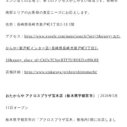
ェンジ近くの立地で、車でのアクセスがしやすい環境です。長崎市
南部エリアのお客様の査定ニーズにお応えします。
住所：長崎県長崎市新戸町3丁目2-10 1階
アクセス：
https://www.google.com/maps/search/?api=1&query=おた
からや+新戸町インター店+長崎県長崎市新戸町3丁目2-
10&query_place_id=ChIJxTCSprBTFTUROEl5vi90kH8
店舗詳細：
https://www.otakaraya.jp/shop/shintomachi/
おたからや アクロスプラザ宝木店（栃木県宇都宮市）
｜2026年5月
11日オープン
栃木県宇都宮市の「アクロスプラザ宝木」敷地内1階に出店しまし