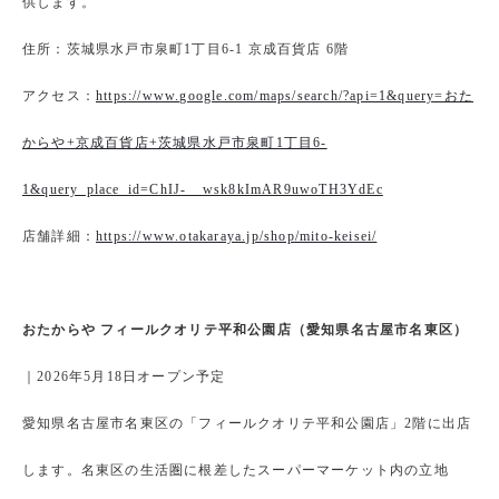
供します。
住所：茨城県水戸市泉町1丁目6-1 京成百貨店 6階
アクセス：
https://www.google.com/maps/search/?api=1&query=おた
からや+京成百貨店+茨城県水戸市泉町1丁目6-
1&query_place_id=ChIJ-__wsk8kImAR9uwoTH3YdEc
店舗詳細：
https://www.otakaraya.jp/shop/mito-keisei/
おたからや フィールクオリテ平和公園店（愛知県名古屋市名東区）
｜2026年5月18日オープン予定
愛知県名古屋市名東区の「フィールクオリテ平和公園店」2階に出店
します。名東区の生活圏に根差したスーパーマーケット内の立地