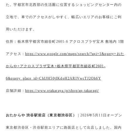
た。宇都宮市北西部の生活圏に位置するショッピングセンター内の
立地で、車でのアクセスがしやすく、幅広いエリアのお客様にご利
用いただけます。
住所：栃木県宇都宮市細谷町2601-6 アクロスプラザ宝木 敷地内 1階
アクセス：
https://www.google.com/maps/search/?api=1&query=おた
からや+アクロスプラザ宝木+栃木県宇都宮市細谷町2601-
6&query_place_id=ChIJH50jIKdoH2ARIVwcTJ2Oh6Y
店舗詳細：
https://www.otakaraya.jp/shop/ap-takaragi/
おたからや 渋谷駅前店（東京都渋谷区）
｜2026年5月11日オープン
東京都渋谷区・渋谷駅前エリアに路面店として出店しました。国内