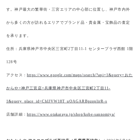
す。神戸最大の繁華街・三宮エリアの中心部に位置し、神戸市内外
から多くの方が訪れるエリアでブランド品・貴金属・宝飾品の査定
を承ります。
住所：兵庫県神戸市中央区三宮町2丁目11-1 センタープラザ西館 1階
128号
アクセス：
https://www.google.com/maps/search/?api=1&query=おた
からや+神戸三宮店+兵庫県神戸市中央区三宮町2丁目11-
1&query_place_id=ChIJVW18T_uOAGARBpzqnlirR-s
店舗詳細：
https://www.otakaraya.jp/shop/kobe-sannomiya/