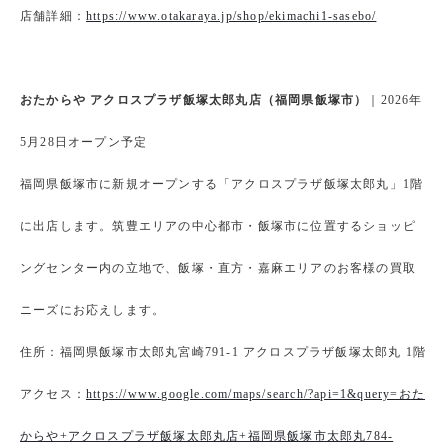
店舗詳細：
https://www.otakaraya.jp/shop/ekimachi1-sasebo/
おたからや アクロスプラザ飯塚太郎丸店（福岡県飯塚市）
｜2026年
5月28日オープン予定
福岡県飯塚市に新規オープンする「アクロスプラザ飯塚太郎丸」1階
に出店します。筑豊エリアの中心都市・飯塚市に位置するショッピ
ングセンター内の立地で、飯塚・直方・嘉麻エリアのお客様の買取
ニーズにお応えします。
住所：福岡県飯塚市太郎丸宮崎791-1 アクロスプラザ飯塚太郎丸 1階
アクセス：
https://www.google.com/maps/search/?api=1&query=おた
からや+アクロスプラザ飯塚太郎丸店+福岡県飯塚市太郎丸784-