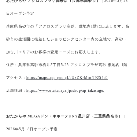
おたからや アクロスプラザ高砂店（兵庫県高砂市）
｜2026年5月18
日オープン予定
兵庫県高砂市の「アクロスプラザ高砂」敷地内1階に出店します。高
砂市の生活圏に根差したショッピングセンター内の立地で、高砂・
加古川エリアのお客様の査定ニーズにお応えします。
住所：兵庫県高砂市梅井5丁目5-25 アクロスプラザ高砂 敷地内 1階
アクセス：
https://maps.app.goo.gl/sUxZKrMtofJ9254e9
店舗詳細：
https://www.otakaraya.jp/shop/ap-takasago/
おたからや MEGAドン・キホーテUNY星川店（三重県桑名市）
｜
2026年5月18日オープン予定