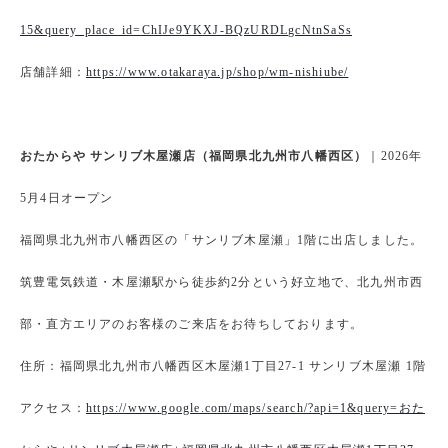
15&query_place_id=ChIJe9YKXJ-BQzURDLgcNtnSaSs
店舗詳細：
https://www.otakaraya.jp/shop/wm-nishiube/
おたからや サンリブ木屋瀬店（福岡県北九州市八幡西区）
｜2026年
5月4日オープン
福岡県北九州市八幡西区の「サンリブ木屋瀬」1階に出店しました。
筑豊電気鉄道・木屋瀬駅から徒歩約2分という好立地で、北九州市西
部・直方エリアのお客様のご来店をお待ちしております。
住所：福岡県北九州市八幡西区木屋瀬1丁目27-1 サンリブ木屋瀬 1階
アクセス：
https://www.google.com/maps/search/?api=1&query=おた