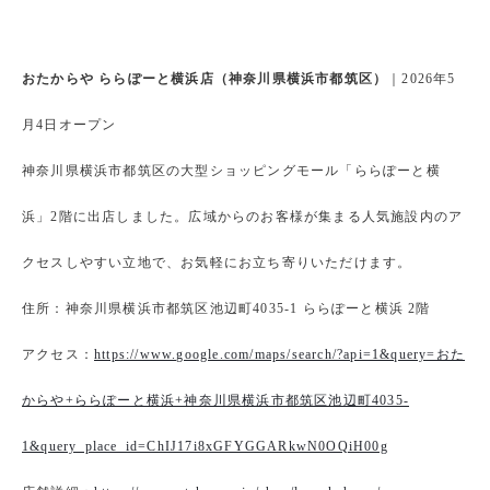
おたからや ららぽーと横浜店（神奈川県横浜市都筑区）
｜2026年5
月4日オープン
神奈川県横浜市都筑区の大型ショッピングモール「ららぽーと横
浜」2階に出店しました。広域からのお客様が集まる人気施設内のア
クセスしやすい立地で、お気軽にお立ち寄りいただけます。
住所：神奈川県横浜市都筑区池辺町4035-1 ららぽーと横浜 2階
アクセス：
https://www.google.com/maps/search/?api=1&query=おた
からや+ららぽーと横浜+神奈川県横浜市都筑区池辺町4035-
1&query_place_id=ChIJ17i8xGFYGGARkwN0OQiH00g