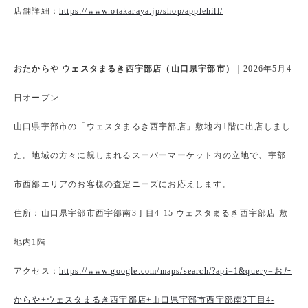
店舗詳細：
https://www.otakaraya.jp/shop/applehill/
おたからや ウェスタまるき西宇部店（山口県宇部市）
｜2026年5月4
日オープン
山口県宇部市の「ウェスタまるき西宇部店」敷地内1階に出店しまし
た。地域の方々に親しまれるスーパーマーケット内の立地で、宇部
市西部エリアのお客様の査定ニーズにお応えします。
住所：山口県宇部市西宇部南3丁目4-15 ウェスタまるき西宇部店 敷
地内1階
アクセス：
https://www.google.com/maps/search/?api=1&query=おた
からや+ウェスタまるき西宇部店+山口県宇部市西宇部南3丁目4-