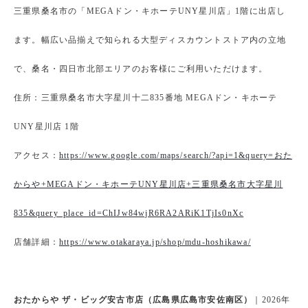
三重県桑名市の「MEGAドン・キホーテUNY星川店」1階に出店し
ます。幅広い品揃えで知られる大型ディスカウントストア内の立地
で、桑名・四日市北部エリアのお客様にご利用いただけます。
住所：三重県桑名市大字星川十二835番地 MEGAドン・キホーテ
UNY星川店 1階
アクセス：
https://www.google.com/maps/search/?api=1&query=おた
からや+MEGAドン・キホーテUNY星川店+三重県桑名市大字星川
835&query_place_id=ChIJw84wjR6RA2ARiK1TjIs0nXc
店舗詳細：
https://www.otakaraya.jp/shop/mdu-hoshikawa/
おたからや ザ・ビッグ安古市店（広島県広島市安佐南区）
｜2026年