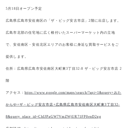
5月18日オープン予定
広島県広島市安佐南区の「ザ・ビッグ安古市店」2階に出店します。
広島市北部の住宅地に広く根付いたスーパーマーケット内の立地
で、安佐南区・安佐北区エリアのお客様に身近な買取サービスをご
提供します。
住所：広島県広島市安佐南区大町東3丁目32-8 ザ・ビッグ安古市店 2
階
アクセス：
https://www.google.com/maps/search/?api=1&query=おた
からや+ザ・ビッグ安古市店+広島県広島市安佐南区大町東3丁目32-
8&query_place_id=ChIJPaGW7VmZWjUR71FP0enD2gg