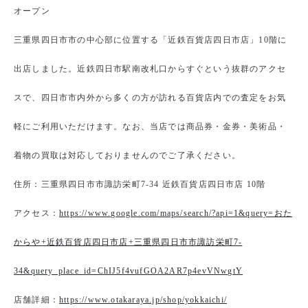
オープン
三重県四日市市の中心部に位置する「近鉄百貨店四日市店」10階に
出店しました。近鉄四日市駅南改札口からすぐという抜群のアクセ
スで、四日市市内外から多くの方が訪れる百貨店内での査定をお気
軽にご利用いただけます。なお、当店では商品券・金券・美術品・
着物の買取は対応しておりませんのでご了承ください。
住所：三重県四日市市諏訪栄町7-34 近鉄百貨店四日市店 10階
アクセス：
https://www.google.com/maps/search/?api=1&query=おた
からや+近鉄百貨店四日市店+三重県四日市市諏訪栄町7-
34&query_place_id=ChIJ5f4vufGOA2AR7p4evVNwgtY
店舗詳細：
https://www.otakaraya.jp/shop/yokkaichi/