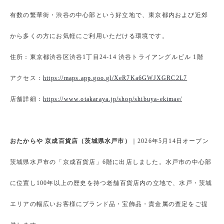
有数の繁華街・渋谷の中心部という好立地で、東京都内および近郊
から多くの方にお気軽にご利用いただける環境です。
住所：東京都渋谷区渋谷1丁目24-14 渋谷トライアングルビル 1階
アクセス：
https://maps.app.goo.gl/XeR7Ka6GWJXGRC2L7
店舗詳細：
https://www.otakaraya.jp/shop/shibuya-ekimae/
おたからや 京成百貨店（茨城県水戸市）
｜2026年5月14日オープン
茨城県水戸市の「京成百貨店」6階に出店しました。水戸市の中心部
に位置し100年以上の歴史を持つ老舗百貨店内の立地で、水戸・茨城
エリアの幅広いお客様にブランド品・宝飾品・貴金属の査定をご提