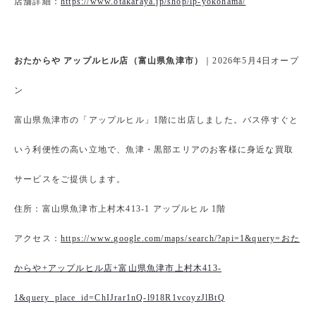
店舗詳細：
https://www.otakaraya.jp/shop/lp-yokohama/
おたからや アップルヒル店（富山県魚津市）
｜2026年5月4日オープ
ン
富山県魚津市の「アップルヒル」1階に出店しました。バス停すぐと
いう利便性の高い立地で、魚津・黒部エリアのお客様に身近な買取
サービスをご提供します。
住所：富山県魚津市上村木413-1 アップルヒル 1階
アクセス：
https://www.google.com/maps/search/?api=1&query=おた
からや+アップルヒル店+富山県魚津市上村木413-
1&query_place_id=ChIJrar1nQ-l918R1vcoyzJlBtQ