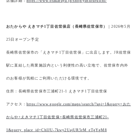
店舗詳細：
https://www.otakaraya.jp/shop/yasufuruichi/
おたからや えきマチ1丁目佐世保店（長崎県佐世保市）
｜2026年5月
25日オープン予定
長崎県佐世保市の「えきマチ1丁目佐世保」に出店します。JR佐世保
駅に直結した商業施設内という利便性の高い立地で、佐世保市内外
のお客様が気軽にご利用いただける環境です。
住所：長崎県佐世保市三浦町21-1 えきマチ1丁目佐世保
アクセス：
https://www.google.com/maps/search/?api=1&query=おた
からや+えきマチ1丁目佐世保+長崎県佐世保市三浦町21-
1&query_place_id=ChIJU-7kwy2UajUR5rM_eTgYgM8