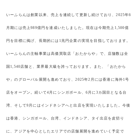
いーふらんは創業以来、売上を連続して更新し続けており、2025年6
月期には売上989億円を達成いたしました。現在は今期売上1,500億
円を目標に掲げ、長期的には1兆円企業の実現を目指しております。
いーふらんの主軸事業は高価買取店「おたからや」で、店舗数は全
国1,540店舗と、業界最大級を誇っております。また、「おたから
や」のグローバル展開も進めており、2025年2月には香港に海外1号
店をオープン。続いて4月にシンガポール、6月に3カ国目となる台
湾、そして9月にはインドネシアへと出店を実現いたしました。今後
は香港、シンガポール、台湾、インドネシア、タイ出店を皮切り
に、アジアを中心としたエリアでの店舗展開を進めていく予定で