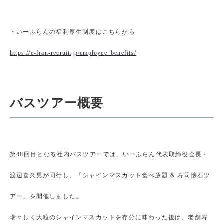
・いーふらんの福利厚生制度はこちらから
https://e-fran-recruit.jp/employee_benefits/
バスツアー概要
第48回目となる社内バスツアーでは、いーふらん代表取締役会長・
渡辺喜久男が同行し、「シャインマスカット食べ放題 & 寿司懐石ツ
アー」を開催しました。
瑞々しく大粒のシャインマスカットを存分に味わった後は、老舗寿