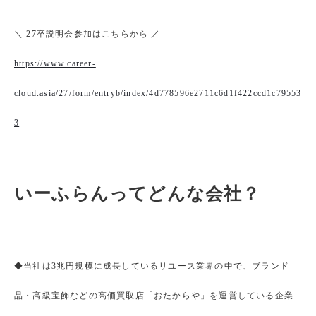
＼ 27卒説明会参加はこちらから ／
https://www.career-
cloud.asia/27/form/entryb/index/4d778596e2711c6d1f422ccd1c79553
3
いーふらんってどんな会社？
◆当社は3兆円規模に成長しているリユース業界の中で、ブランド
品・高級宝飾などの高価買取店「おたからや」を運営している企業