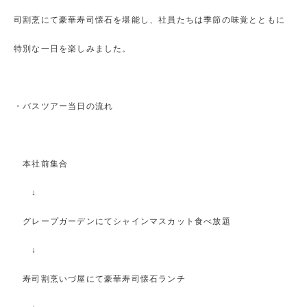
司割烹にて豪華寿司懐石を堪能し、社員たちは季節の味覚とともに
特別な一日を楽しみました。
・バスツアー当日の流れ
本社前集合
↓
グレープガーデンにてシャインマスカット食べ放題
↓
寿司割烹いづ屋にて豪華寿司懐石ランチ