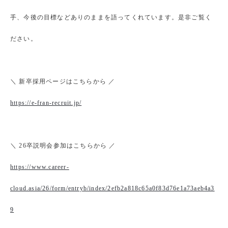
手、今後の目標などありのままを語ってくれています。是非ご覧く
ださい。
＼ 新卒採用ページはこちらから ／
https://e-fran-recruit.jp/
＼ 26卒説明会参加はこちらから ／
https://www.career-
cloud.asia/26/form/entryb/index/2efb2a818c65a0f83d76e1a73aeb4a3
9