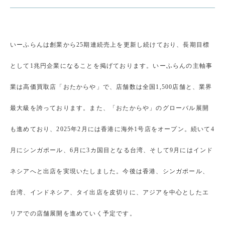
いーふらんは創業から25期連続売上を更新し続けており、長期目標
として1兆円企業になることを掲げております。いーふらんの主軸事
業は高価買取店「おたからや」で、店舗数は全国1,500店舗と、業界
最大級を誇っております。また、「おたからや」のグローバル展開
も進めており、2025年2月には香港に海外1号店をオープン。続いて4
月にシンガポール、6月に3カ国目となる台湾、そして9月にはインド
ネシアへと出店を実現いたしました。今後は香港、シンガポール、
台湾、インドネシア、タイ出店を皮切りに、アジアを中心としたエ
リアでの店舗展開を進めていく予定です。