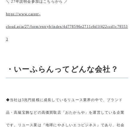
＼ 27卒説明会参加はこちらから ／
https://www.career-
cloud.asia/27/form/entryb/index/4d778596e2711c6d1f422ccd1c79553
3
・いーふらんってどんな会社？
◆当社は3兆円規模に成長しているリユース業界の中で、ブランド
品・高級宝飾などの高価買取店「おたからや」を運営している企業
です。リユース業は『地球にやさしいエコビジネス』であり、社会