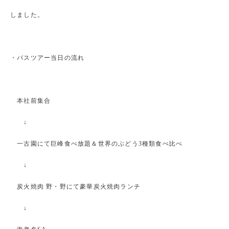
しました。
・バスツアー当日の流れ
本社前集合
↓
一古園にて巨峰食べ放題＆世界のぶどう3種類食べ比べ
↓
炭火焼肉 野・野にて豪華炭火焼肉ランチ
↓