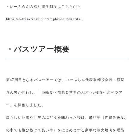
・いーふらんの福利厚生制度はこちらから
https://e-fran-recruit.jp/employee_benefits/
・バスツアー概要
第47回目となるバスツアーでは、いーふらん代表取締役会長・渡辺
喜久男が同行し、「巨峰食べ放題＆世界のぶどう3種食べ比べツア
ー」を開催しました。
瑞々しい巨峰や世界のぶどうを味わった後は、飛び牛（肉質等級A5
の中でも飛び抜けて良い牛）をはじめとする豪華な炭火焼肉を堪能