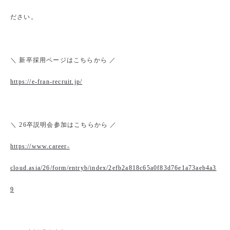
ださい。
＼ 新卒採用ページはこちらから ／
https://e-fran-recruit.jp/
＼ 26卒説明会参加はこちらから ／
https://www.career-
cloud.asia/26/form/entryb/index/2efb2a818c65a0f83d76e1a73aeb4a3
9