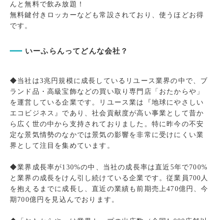
んと無料で飲み放題！
無料鍵付きロッカーなども常設されており、使うほどお得
です。
いーふらんってどんな会社？
◆当社は3兆円規模に成長しているリユース業界の中で、ブ
ランド品・高級宝飾などの買い取り専門店「おたからや」
を運営している企業です。リユース業は『地球にやさしい
エコビジネス』であり、社会貢献度が高い事業として昔か
ら広く世の中から支持されておりました。特に昨今の不安
定な景気情勢のなかでは景気の影響を非常に受けにくい業
界として注目を集めています。
◆業界成長率が130%の中、当社の成長率は直近5年で700%
と業界の成長をけん引し続けている企業です。従業員700人
を抱えるまでに成長し、直近の業績も前期売上470億円、今
期700億円を見込んでおります。