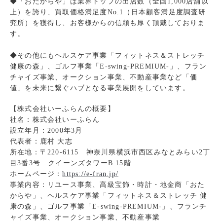
◆「おたからや」は業界トップの出店数（全国1,000店舗以
上）を誇り、買取価格満足度No.1（日本顧客満足度調査研
究所）を獲得し、お客様からの信頼も厚く頂戴しておりま
す。
◆その他にもヘルスケア事業「フィットネス＆ストレッチ
健康の森」、ゴルフ事業「E-swing-PREMIUM-」、フラン
チャイズ事業、オークション事業、不動産事業など「価
値」を未来に繋ぐハブとなる事業展開をしています。
【株式会社いーふらんの概要】
社名：株式会社いーふらん
設立年月：2000年3月
代表者：鹿村 大志
所在地：〒220-6115 神奈川県横浜市西区みなとみらい2丁
目3番3号 クイーンズタワーB 15階
ホームページ：
https://e-fran.jp/
事業内容：リユース事業、高級宝飾・時計・地金商「おた
からや」、ヘルスケア事業「フィットネス＆ストレッチ 健
康の森」、ゴルフ事業「E-swing-PREMIUM-」、フランチ
ャイズ事業、オークション事業、不動産事業