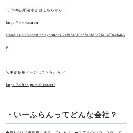
＼ 26卒説明会参加はこちらから ／
https://www.career-
cloud.asia/26/form/entryb/index/2efb2a818c65a0f83d76e1a73aeb4a3
9
＼中途採用ページはこちらから ／
https://e-fran.jp/mid_career/
・いーふらんってどんな会社？
◆当社は3兆円規模に成長しているリユース業界の中で、ブランド