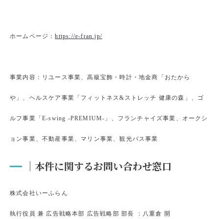
ホームページ：
https://e-fran.jp/
事業内容：リユース事業、高級宝飾・時計・地金商「おたから
や」、ヘルスケア事業「フィットネス&ストレッチ 健康の森」、ゴ
ルフ事業「E-swing -PREMIUM-」、フランチャイズ事業、オークシ
ョン事業、不動産事業、マリン事業、観光バス事業
｜本件に関するお問い合わせ窓口
株式会社いーふらん
執行役員 兼 広告戦略本部 広告戦略部 部長 ：八重倉 開