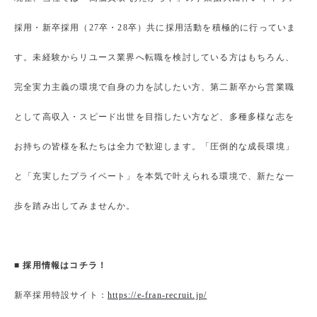
採用・新卒採用（27卒・28卒）共に採用活動を積極的に行っていま
す。未経験からリユース業界へ転職を検討している方はもちろん、
完全実力主義の環境で自身の力を試したい方、第二新卒から営業職
として高収入・スピード出世を目指したい方など、多種多様な志を
お持ちの皆様を私たちは全力で歓迎します。「圧倒的な成長環境」
と「充実したプライベート」を本気で叶えられる環境で、新たな一
歩を踏み出してみませんか。
■ 採用情報はコチラ！
新卒採用特設サイト：
https://e-fran-recruit.jp/