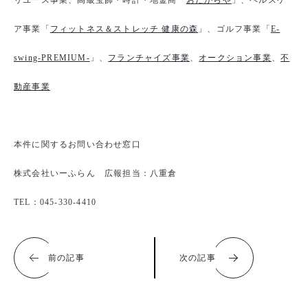
リユース事業、高級宝飾・時計・地金商「
おたからや
」、ヘルスケ
ア事業「
フィットネス＆ストレッチ 健康の森
」、ゴルフ事業「
E-
swing-PREMIUM-
」、
フランチャイズ事業
、
オークション事業
、
不
動産事業
本件に関するお問い合わせ窓口
株式会社いーふらん 広報担当：八重倉
TEL：045-330-4410
前の記事
次の記事