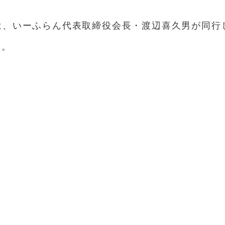
は、いーふらん代表取締役会長・渡辺喜久男が同行
た。