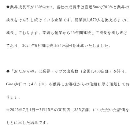
◆業界成長率が130%の中、当社の成長率は直近5年で700%と業界の
成長をけん引し続けている企業です。従業員1,670人を抱えるまでに
成長しております。業績も創業から25年間連続して成長を成し遂げ
ており、2024年6月期は売上840億円を達成いたしました。
◆「おたからや」は業界トップの出店数（全国1,450店舗）を誇り、
Google口コミ4.8（※）を獲得しお客様からの信頼も厚く頂戴してお
ります。
※2025年7月1日〜7月15日の直営店（355店舗）にいただいた評価を
もとに出した結果です。