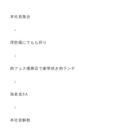
本社前集合
↓
理想園にてもも狩り
↓
肉フェス優勝店で豪華焼き肉ランチ
↓
海老名SA
↓
本社前解散